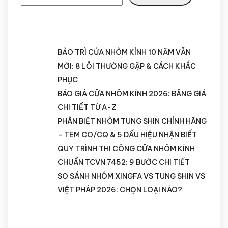
RECENT POSTS
BẢO TRÌ CỬA NHÔM KÍNH 10 NĂM VẪN
MỚI: 8 LỖI THƯỜNG GẶP & CÁCH KHẮC
PHỤC
BÁO GIÁ CỬA NHÔM KÍNH 2026: BẢNG GIÁ
CHI TIẾT TỪ A-Z
PHÂN BIỆT NHÔM TUNG SHIN CHÍNH HÃNG
– TEM CO/CQ & 5 DẤU HIỆU NHẬN BIẾT
QUY TRÌNH THI CÔNG CỬA NHÔM KÍNH
CHUẨN TCVN 7452: 9 BƯỚC CHI TIẾT
SO SÁNH NHÔM XINGFA VS TUNG SHIN VS
VIỆT PHÁP 2026: CHỌN LOẠI NÀO?
RECENT COMMENTS