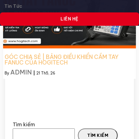
Tin Tức
LIÊN HỆ
GÓC CHIA SẺ | BẢNG ĐIỀU KHIỂN CẦM TAY
FANUC CỦA HOGITECH
ADMIN
By
|
21
Th5, 26
Tìm kiếm
TÌM KIẾM