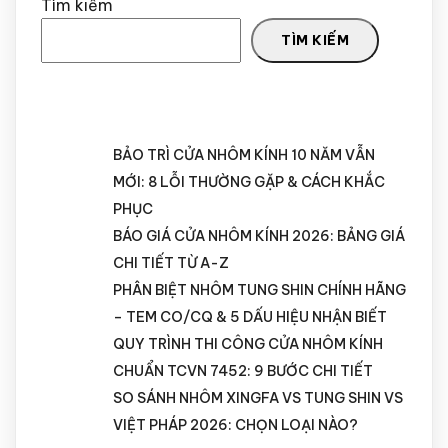
Tìm kiếm
TÌM KIẾM
RECENT POSTS
BẢO TRÌ CỬA NHÔM KÍNH 10 NĂM VẪN
MỚI: 8 LỖI THƯỜNG GẶP & CÁCH KHẮC
PHỤC
BÁO GIÁ CỬA NHÔM KÍNH 2026: BẢNG GIÁ
CHI TIẾT TỪ A-Z
PHÂN BIỆT NHÔM TUNG SHIN CHÍNH HÃNG
– TEM CO/CQ & 5 DẤU HIỆU NHẬN BIẾT
QUY TRÌNH THI CÔNG CỬA NHÔM KÍNH
CHUẨN TCVN 7452: 9 BƯỚC CHI TIẾT
SO SÁNH NHÔM XINGFA VS TUNG SHIN VS
VIỆT PHÁP 2026: CHỌN LOẠI NÀO?