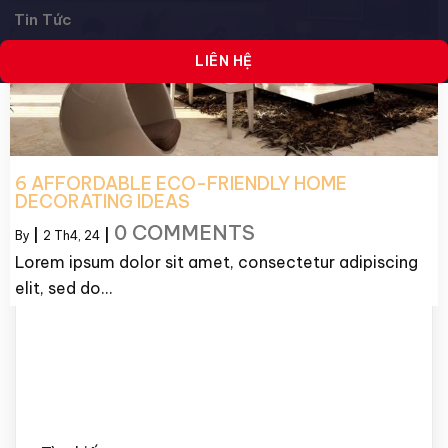
Tin Tức
LIÊN HỆ
6 AFFORDABLE ECO-FRIENDLY HOME
DECORATING IDEAS
0 COMMENTS
By
|
2
Th4, 24
|
Lorem ipsum dolor sit amet, consectetur adipiscing
elit, sed do…