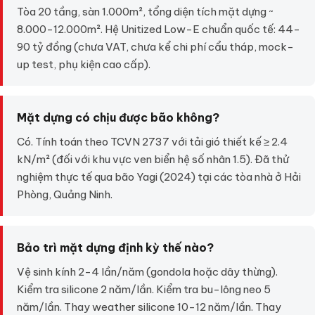
Tòa 20 tầng, sàn 1.000m², tổng diện tích mặt dựng ~
8.000-12.000m². Hệ Unitized Low-E chuẩn quốc tế: 44-
90 tỷ đồng (chưa VAT, chưa kể chi phí cẩu tháp, mock-
up test, phụ kiện cao cấp).
Mặt dựng có chịu được bão không?
Có. Tính toán theo TCVN 2737 với tải gió thiết kế ≥ 2.4
kN/m² (đối với khu vực ven biển hệ số nhân 1.5). Đã thử
nghiệm thực tế qua bão Yagi (2024) tại các tòa nhà ở Hải
Phòng, Quảng Ninh.
Bảo trì mặt dựng định kỳ thế nào?
Vệ sinh kính 2-4 lần/năm (gondola hoặc dây thừng).
Kiểm tra silicone 2 năm/lần. Kiểm tra bu-lông neo 5
năm/lần. Thay weather silicone 10-12 năm/lần. Thay