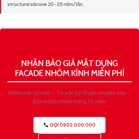
structural silicone 20-25 năm/lần.
NHẬN BÁO GIÁ MẶT DỰNG
FACADE NHÔM KÍNH MIỄN PHÍ
Khảo sát tận nơi – Tư vấn kỹ thuật chuyên sâu –
Bảo hành chính hãng 10 năm
GỌI 0902.000.000