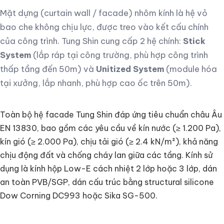
Mặt dựng (curtain wall / facade) nhôm kính là hệ vỏ
bao che không chịu lực, được treo vào kết cấu chính
của công trình. Tung Shin cung cấp 2 hệ chính:
Stick
System
(lắp ráp tại công trường, phù hợp công trình
thấp tầng đến 50m) và
Unitized System
(module hóa
tại xưởng, lắp nhanh, phù hợp cao ốc trên 50m).
Toàn bộ hệ facade Tung Shin đáp ứng tiêu chuẩn châu Âu
EN 13830, bao gồm các yêu cầu về kín nước (≥ 1.200 Pa),
kín gió (≥ 2.000 Pa), chịu tải gió (≥ 2.4 kN/m²), khả năng
chịu động đất và chống cháy lan giữa các tầng. Kính sử
dụng là kính hộp Low-E cách nhiệt 2 lớp hoặc 3 lớp, dán
an toàn PVB/SGP, dán cấu trúc bằng structural silicone
Dow Corning DC993 hoặc Sika SG-500.