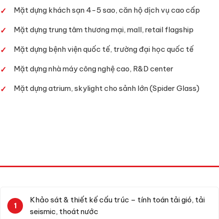
Mặt dựng khách sạn 4-5 sao, căn hộ dịch vụ cao cấp
Mặt dựng trung tâm thương mại, mall, retail flagship
Mặt dựng bệnh viện quốc tế, trường đại học quốc tế
Mặt dựng nhà máy công nghệ cao, R&D center
Mặt dựng atrium, skylight cho sảnh lớn (Spider Glass)
QUY TRÌNH THI CÔNG 7 BƯỚC CHUẨN
TCVN
Khảo sát & thiết kế cấu trúc – tính toán tải gió, tải
seismic, thoát nước