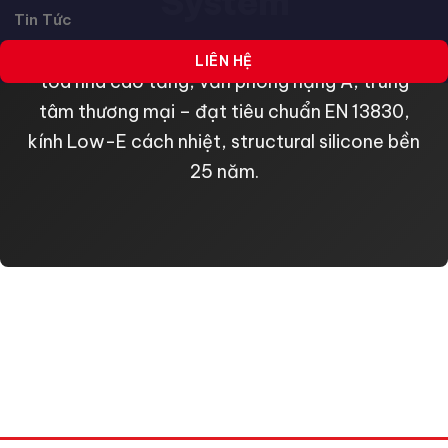
System
Tin Tức
Giải pháp mặt dựng nhôm kính cao cấp cho
LIÊN HỆ
tòa nhà cao tầng, văn phòng hạng A, trung
tâm thương mại – đạt tiêu chuẩn EN 13830,
kính Low-E cách nhiệt, structural silicone bền
25 năm.
TỔNG QUAN MẶT DỰNG FACADE
NHÔM KÍNH