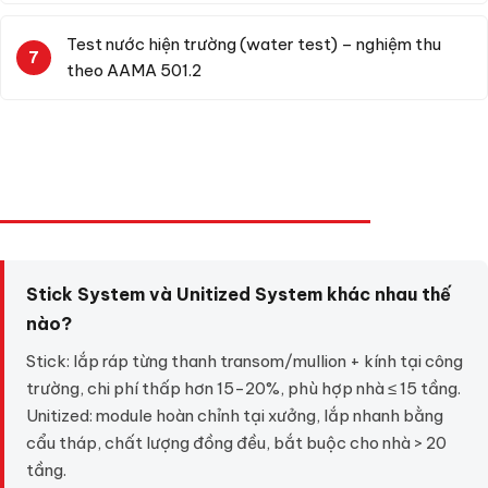
Test nước hiện trường (water test) – nghiệm thu
theo AAMA 501.2
CÂU HỎI THƯỜNG GẶP (FAQ)
Stick System và Unitized System khác nhau thế
nào?
Stick: lắp ráp từng thanh transom/mullion + kính tại công
trường, chi phí thấp hơn 15-20%, phù hợp nhà ≤ 15 tầng.
Unitized: module hoàn chỉnh tại xưởng, lắp nhanh bằng
cẩu tháp, chất lượng đồng đều, bắt buộc cho nhà > 20
tầng.