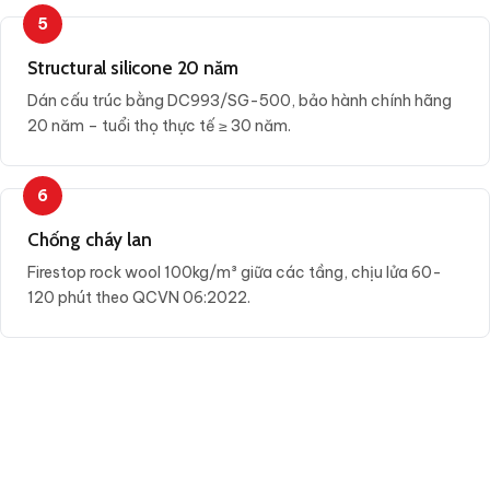
5
Structural silicone 20 năm
Dán cấu trúc bằng DC993/SG-500, bảo hành chính hãng
20 năm – tuổi thọ thực tế ≥ 30 năm.
6
Chống cháy lan
Firestop rock wool 100kg/m³ giữa các tầng, chịu lửa 60-
120 phút theo QCVN 06:2022.
BÁO GIÁ MẶT DỰNG FACADE NHÔM
KÍNH 2026