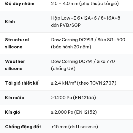
Độ dày nhôm
2.5 – 4.0 mm (phụ thuộc tải gió)
Hộp Low-E 6+12A+6 / 8+16A+8
Kính
dán PVB/SGP
Structural
Dow Corning DC993 / Sika SG-500
silicone
(bảo hành 20 năm)
Weather
Dow Corning DC791 / Sika 770
silicone
(chống UV)
Tải gió thiết kế
≥ 2.4 kN/m² (theo TCVN 2737)
Kín nước
≥ 1.200 Pa (EN 12155)
Kín gió
≥ 2.000 Pa (EN 12152)
Chống động đất
±15 mm (drift seismic)