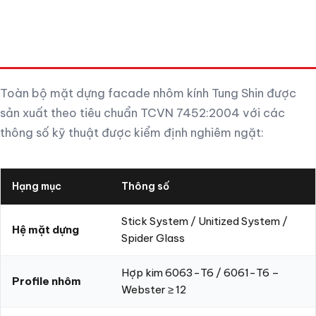
THÔNG SỐ KỸ THUẬT CHUẨN TCVN
7452
Toàn bộ mặt dựng facade nhôm kính Tung Shin được
sản xuất theo tiêu chuẩn TCVN 7452:2004 với các
thông số kỹ thuật được kiểm định nghiêm ngặt:
Hạng mục
Thông số
Stick System / Unitized System /
Hệ mặt dựng
Spider Glass
Hợp kim 6063-T6 / 6061-T6 –
Profile nhôm
Webster ≥ 12