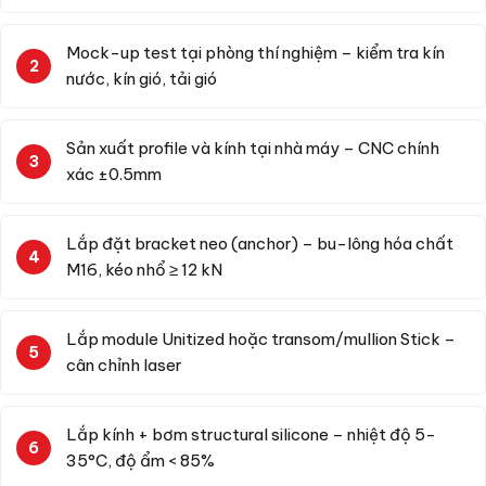
Mock-up test tại phòng thí nghiệm – kiểm tra kín
nước, kín gió, tải gió
Sản xuất profile và kính tại nhà máy – CNC chính
xác ±0.5mm
Lắp đặt bracket neo (anchor) – bu-lông hóa chất
M16, kéo nhổ ≥ 12 kN
Lắp module Unitized hoặc transom/mullion Stick –
cân chỉnh laser
Lắp kính + bơm structural silicone – nhiệt độ 5-
35°C, độ ẩm < 85%