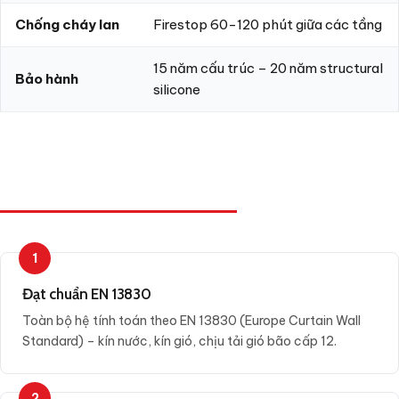
Chống cháy lan
Firestop 60-120 phút giữa các tầng
15 năm cấu trúc – 20 năm structural
Bảo hành
silicone
6 ƯU ĐIỂM VƯỢT TRỘI
1
Đạt chuẩn EN 13830
Toàn bộ hệ tính toán theo EN 13830 (Europe Curtain Wall
Standard) – kín nước, kín gió, chịu tải gió bão cấp 12.
2