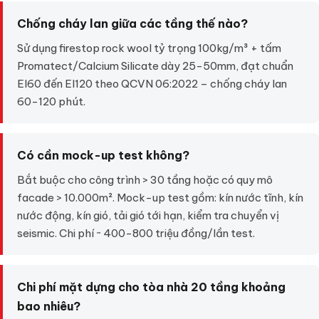
Chống cháy lan giữa các tầng thế nào?
Sử dụng firestop rock wool tỷ trọng 100kg/m³ + tấm
Promatect/Calcium Silicate dày 25-50mm, đạt chuẩn
EI60 đến EI120 theo QCVN 06:2022 – chống cháy lan
60-120 phút.
Có cần mock-up test không?
Bắt buộc cho công trình > 30 tầng hoặc có quy mô
facade > 10.000m². Mock-up test gồm: kín nước tĩnh, kín
nước động, kín gió, tải gió tới hạn, kiểm tra chuyển vị
seismic. Chi phí ~ 400-800 triệu đồng/lần test.
Chi phí mặt dựng cho tòa nhà 20 tầng khoảng
bao nhiêu?